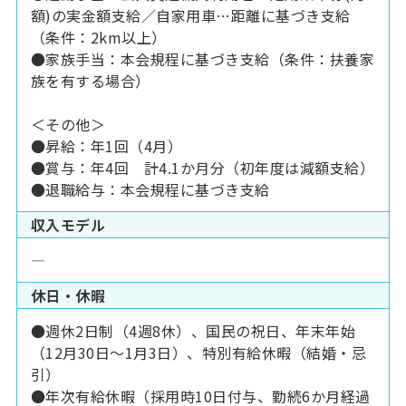
額)の実金額支給／自家用車…距離に基づき支給
（条件：2km以上）
●家族手当：本会規程に基づき支給（条件：扶養家
族を有する場合）
＜その他＞
●昇給：年1回（4月）
●賞与：年4回 計4.1か月分（初年度は減額支給）
●退職給与：本会規程に基づき支給
収入モデル
―
休日・休暇
●週休2日制（4週8休）、国民の祝日、年末年始
（12月30日～1月3日）、特別有給休暇（結婚・忌
引）
●年次有給休暇（採用時10日付与、勤続6か月経過