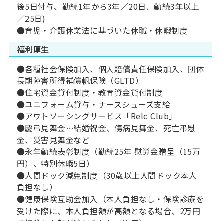
後5日付与、勤続1年から3年／20日、勤続3年以上
／25日)
●育児・介護休業法に基づいた休職・休暇制度
福利厚生
●各種社会保険加入、個人賠償責任保険加入、団体
長期障害所得補償帆保険（GLTD）
●住宅資金貸付制度・教育資金貸付制度
●ユニフォーム貸与・ナースシューズ支給
●アウトソーシングサービス「Relo Club」
●慶弔見舞金…結婚祝金、傷病見舞金、死亡弔慰
金、災害見舞金など
●永年勤続表彰制度（勤続25年 慰労金贈呈（15万
円）、特別休暇5日）
●人間ドック減免制度（30歳以上人間ドック本人
負担なし）
●健康保険互助会加入（本人負担なし・保険診療を
受けた際に、本人負担額が高額となる場合、2万円