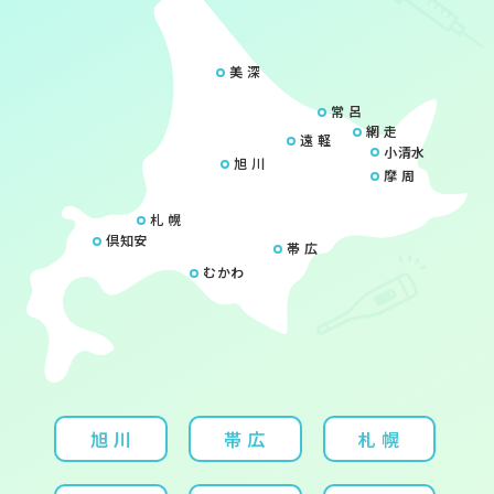
美 深
常 呂
網 走
遠 軽
小清水
旭 川
摩 周
札 幌
倶知安
帯 広
むかわ
旭 川
帯 広
札 幌