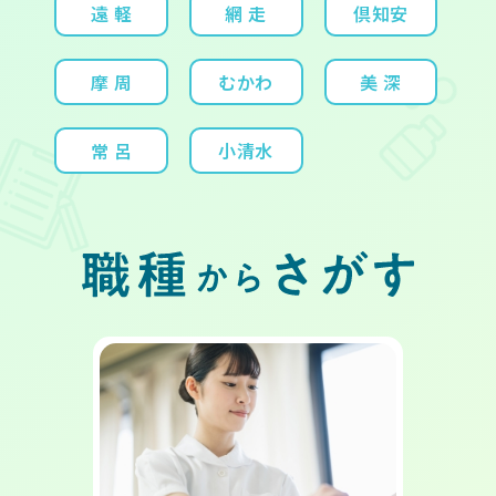
遠 軽
網 走
倶知安
摩 周
むかわ
美 深
常 呂
小清水